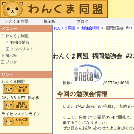
わんくま同盟
掲示板
ブログ
わんくま同盟
>
勉強会情報
> 福岡勉強会 #23
メニュー
わんくま同盟
勉強会情報
メンバリスト
わんくま同盟 福岡勉強会 #2
掲示板
ブログ
リンク
わんくま同盟
後援:
/GITCA/UGSS
今回の勉強会情報
C#, VB.NET 掲示板
いよいよWindows 8が完成し、契約
ライセンスオンライン
そこで、突然ですが最新OS向け開発と、
催することになりました。
ぜひ皆さんお誘いあわせの上ご参加くだ