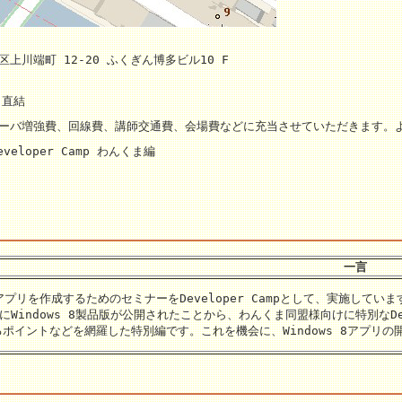
区上川端町 12-20 ふくぎん博多ビル10 F
口直結
後のサーバ増強費、回線費、講師交通費、会場費などに充当させていただきます。
Developer Camp わんくま編
一言
 用アプリを作成するためのセミナーをDeveloper Campとして、実施していま
間)にWindows 8製品版が公開されたことから、わんくま同盟様向けに特別なD
ポイントなどを網羅した特別編です。これを機会に、Windows 8アプリの