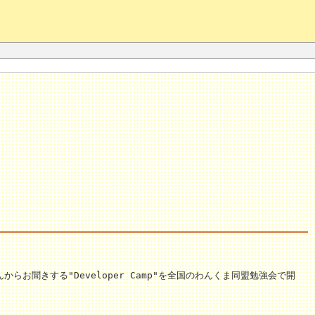
聞きする"Developer Camp"を全国のわんくま同盟勉強会で開