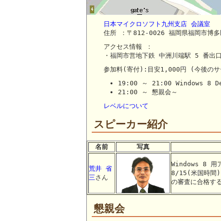
日本マイクロソフト九州支店 会議室
住所 ：〒812-0026 福岡県福岡市博多
アクセス情報 ：
・福岡市営地下鉄 中洲川端駅 5 番出
参加料(寄付):目安1,000円 (今
19:00 ～ 21:00 Windows 8 
21:00 ～ 懇親会～
レベルについて
スピーカー紹介
名前
写真
Windows 8
荒井 省
8/15(米国時
三
さん
の審査に合格する
懇親会