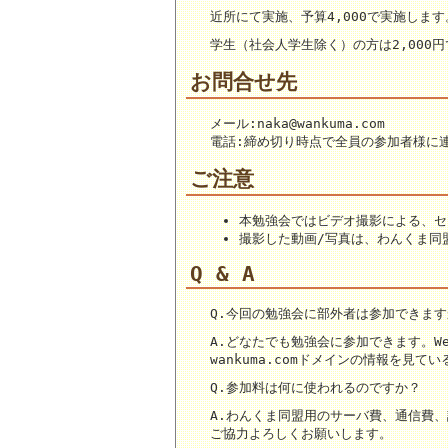
近所にて実施、予算4,000で実施します
学生（社会人学生除く）の方は2,000
お問合せ先
メール:naka@wankuma.com
電話:締め切り時点で全員の参加者様に
ご注意
本勉強会ではビデオ撮影による、セ
撮影した動画/写真は、わんくま同盟
Q & A
Q.今回の勉強会に部外者は参加できます
A.どなたでも勉強会に参加できます。We
wankuma.comドメインの情報を見て
Q.参加料は何に使われるのですか？
A.わんくま同盟用のサーバ費、通信費
ご協力よろしくお願いします。