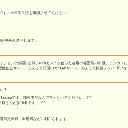
。
円です。当日学生証を確認させてください。
連絡先をお送りします。
ッションの録画/公開、Webカメラを使った会場の雰囲気の中継、デジカメ
勉強会サイト、わんくま同盟Ustreamサイト、わんくま同盟メンバ blo
か？
lcomeです。部外者だなんて言わないでください。(^^
いる皆さんが参加者です。(^^
、講師交通費、会場費などに利用されます。